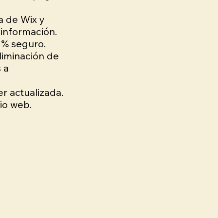
a de Wix y
información.
 % seguro.
liminación de
 a
er actualizada.
tio web.