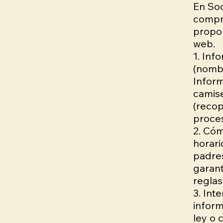
En Soc
compr
propor
web.
1. Inf
(nombr
Inform
camis
(recop
proces
2. Cóm
horari
padres
garant
reglas 
3. Int
inform
ley o