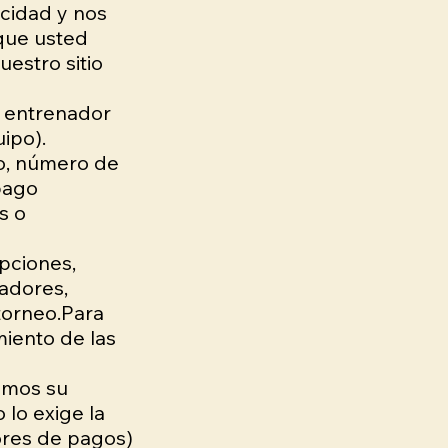
cidad y nos
que usted
uestro sitio
l entrenador
ipo).
o, número de
pago
s o
pciones,
nadores,
 torneo.Para
miento de las
amos su
lo exige la
ores de pagos)