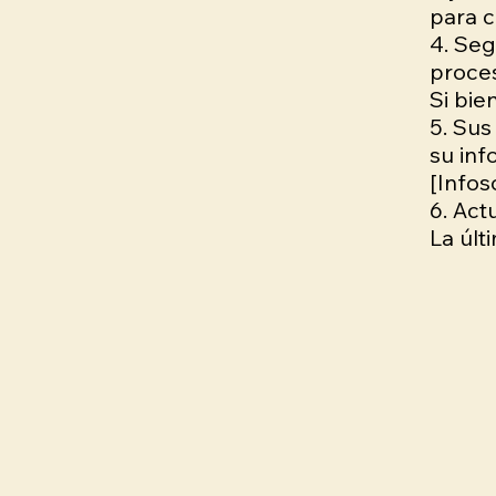
para c
4. Seg
proces
Si bie
5. Sus
su in
[
Info
6. Act
La últ