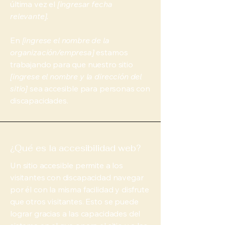
última vez el
[ingresar fecha
relevante].
En
[ingrese el nombre de la
organización/empresa]
estamos
trabajando para que nuestro sitio
[ingrese el nombre y la dirección del
sitio]
sea accesible para personas con
discapacidades.
¿Qué es la accesibilidad web?
Un sitio accesible permite a los
visitantes con discapacidad navegar
por él con la misma facilidad y disfrute
que otros visitantes. Esto se puede
lograr gracias a las capacidades del